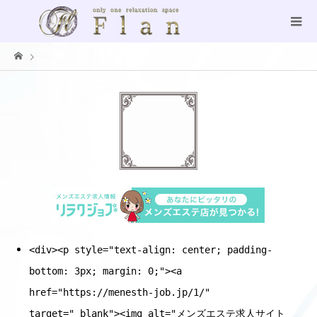
<div><p style="text-align: center; padding-
bottom: 3px; margin: 0;"><a
href="https://menesth-job.jp/1/"
target="_blank"><img alt="メンズエステ求人サイト