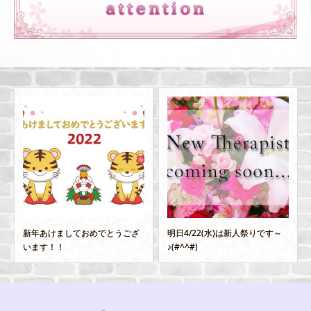
明日4/22(水)は新人祭りです～
5/29(金)1日体験セラピスト
ご
♪(#^^#)
案内可能！新体...