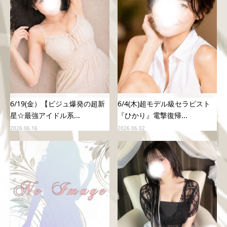
6/19(金）【ビジュ爆発の超新
6/4(木)超モデル級セラピスト
星☆最強アイドル系...
『ひかり』電撃復帰...
2026.06.16
2026.06.02