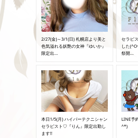
2/27(金)～3/1(日) 札幌店より美と
セラピス
色気溢れる妖艶の女神『ゆいか』
した(^O
限定出...
祭開...
本日1/5(月) ハイパーテクニシャン
LINE
セラピスト♡『りん』限定出勤し
^*)
ます!!