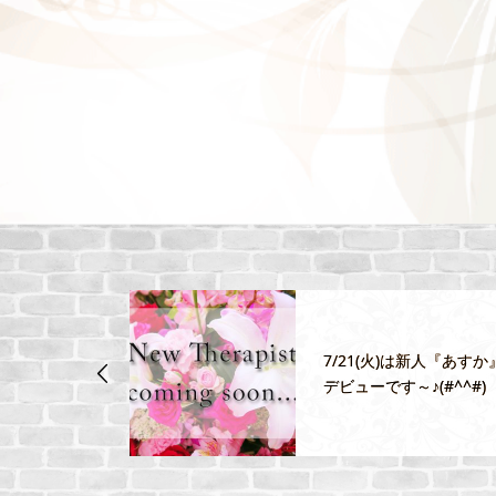
1/29(土) 札
7/21(火)は新人『あすか
と色気溢れ
デビューです～♪(#^^#)