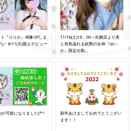
ト『りりか』画像UPしま
11/16(土)18：00～札幌店より美
^)／ 8/11(火)新人デビュー
と色気溢れる妖艶の女神『ゆい
か』限定出勤...
予約が可能になりました(*^-
新年あけましておめでとうござい
ます！！