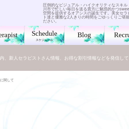
圧倒的なビジュアル・ハイクオリティなスキル
川市で忙しい毎日を送る貴方に魅惑的かつswee
空間を提供するオアシスの誕生です。美女セラ
ト達と優雅な2人きりの時間をごゆっくりご堪
ださい。
Schedule
erapist
Blog
Recru
スケジュール
内、新人セラピストさん情報、お得な割引情報などを発信して
に関して