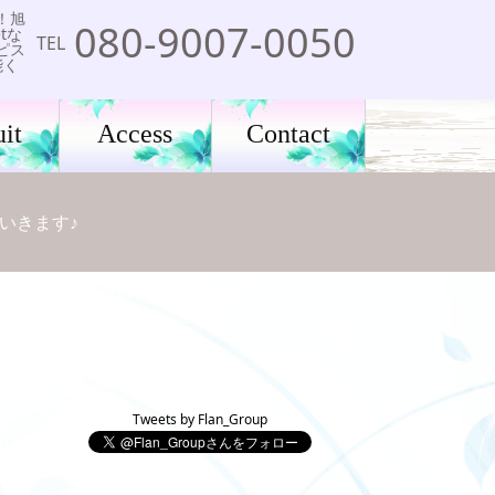
！旭
080-9007-0050
tな
TEL
ピス
能く
it
Access
Contact
いきます♪
Tweets by Flan_Group