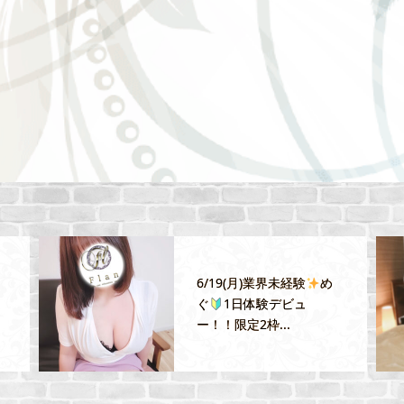
6/19(月)業界未経験
め
』
ぐ
1日体験デビュ
ー！！限定2枠...