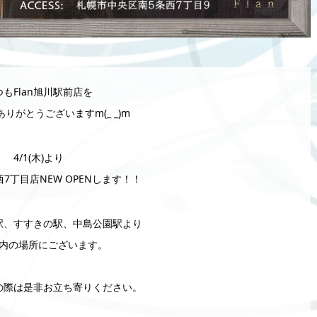
つもFlan旭川駅前店を
りがとうございますm(_ _)m
4/1(木)より
西7丁目店NEW OPENします！！
駅、すすきの駅、中島公園駅より
内の場所にございます。
の際は是非お立ち寄りください。