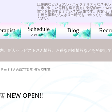
圧倒的なビジュアル・ハイクオリティなスキル
川市で忙しい毎日を送る貴方に魅惑的かつswee
空間を提供するオアシスの誕生です。美女セラ
ト達と優雅な2人きりの時間をごゆっくりご堪
ださい。
Schedule
erapist
Blog
Recru
スケジュール
内、新人セラピストさん情報、お得な割引情報などを発信して
木) Flanすすきの西7丁目店 NEW OPEN!!
 NEW OPEN!!