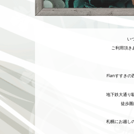
い
ご利用頂きあ
Flanすすきの
地下鉄大通り
徒歩圏
札幌にお越し