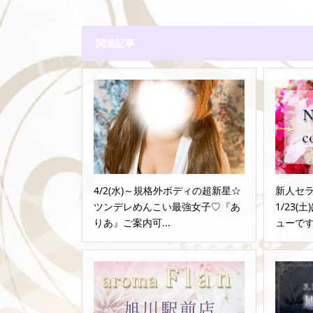
関連記事
4/2(水)～規格外ボディの超新星☆
新人セ
ツンデレめんこい最強女子♡『あ
1/23
りあ』ご案内可...
ューです♪