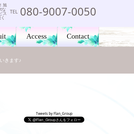
！旭
080-9007-0050
tな
TEL
ピス
能く
it
Access
Contact
いきます♪
Tweets by Flan_Group