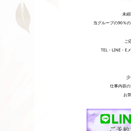
未経
当グループの90％
ご
TEL・LINE
少
仕事内容の
お