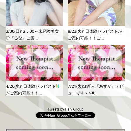
3/30(日)12：00～未経験美女
8/23(火)1日体験セラピストが
♡『るな』ご案...
ご案内可能！！ご...
4/26(水)1日体験セラピスト
7/21(火)は新人『あすか』デビ
がご案内可能！！...
ューです～♪(#...
Tweets by Flan_Group