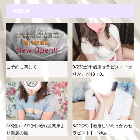
関連記事
ご予約に関して
9/23(土)千歳店セラピスト『せ
りか』が18：0...
4/3(金)～4/5(日) 激戦区関東よ
3/12(木)【激推し♡めっかわセ
り美麗の最...
ラピスト】『ゆあ...