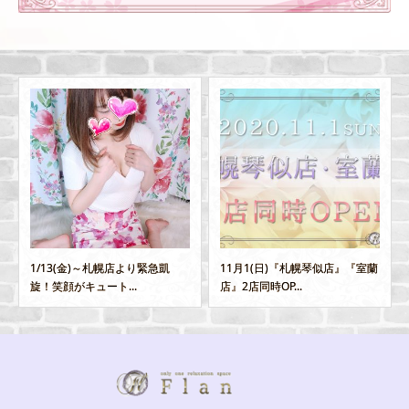
1/13(金)～札幌店より緊急凱
11月1(日)『札幌琴似店』『室蘭
旋！笑顔がキュート...
店』2店同時OP...