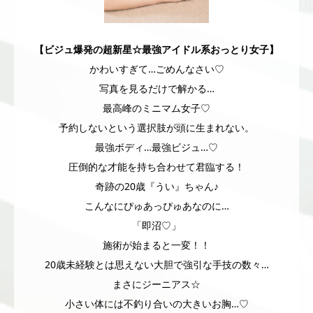
【ビジュ爆発の超新星☆最強アイドル系おっとり女子】
かわいすぎて…ごめんなさい♡
写真を見るだけで解かる…
最高峰のミニマム女子♡
予約しないという選択肢が頭に生まれない。
最強ボディ…最強ビジュ…♡
圧倒的な才能を持ち合わせて君臨する！
奇跡の20歳『うい』ちゃん♪
こんなにぴゅあっぴゅあなのに…
「即沼♡」
施術が始まると一変！！
20歳未経験とは思えない大胆で強引な手技の数々…
まさにジーニアス☆
小さい体には不釣り合いの大きいお胸…♡