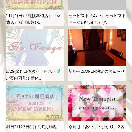
11月1(日)『札幌琴似店』『室
セラピスト『みい』セラピスト
蘭店』2店同時OP...
ページUPしました(*...
5/29(金)1日体験セラピスト
新ルームOPEN決定のお知らせ
ご案内可能！新体...
明日2月22日(月)『江別野幌
今週は『あいこ・ひかり』2名